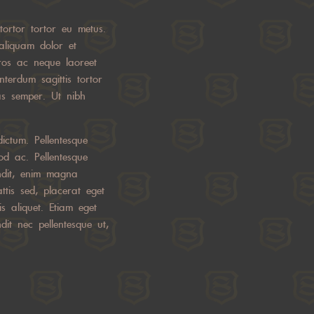
 tortor tortor eu metus.
 aliquam dolor et
eros ac neque laoreet
interdum sagittis tortor
as semper. Ut nibh
ictum. Pellentesque
od ac. Pellentesque
andit, enim magna
tis sed, placerat eget
s aliquet. Etiam eget
it nec pellentesque ut,