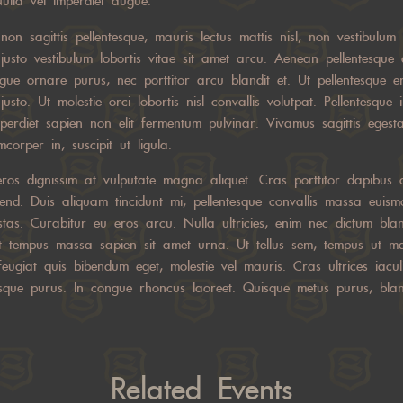
Nulla vel imperdiet augue.
 non sagittis pellentesque, mauris lectus mattis nisl, non vestibulum
 justo vestibulum lobortis vitae sit amet arcu. Aenean pellentesque
gue ornare purus, nec porttitor arcu blandit et. Ut pellentesque 
 justo. Ut molestie orci lobortis nisl convallis volutpat. Pellentesque 
perdiet sapien non elit fermentum pulvinar. Vivamus sagittis egest
corper in, suscipit ut ligula.
eros dignissim at vulputate magna aliquet. Cras porttitor dapibus d
fend. Duis aliquam tincidunt mi, pellentesque convallis massa euism
estas. Curabitur eu eros arcu. Nulla ultricies, enim nec dictum bl
et tempus massa sapien sit amet urna. Ut tellus sem, tempus ut mat
eugiat quis bibendum eget, molestie vel mauris. Cras ultrices iaculi
tesque purus. In congue rhoncus laoreet. Quisque metus purus, bland
Related Events