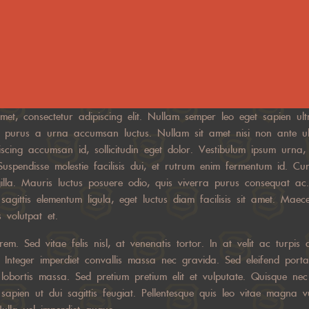
et, consectetur adipiscing elit. Nullam semper leo eget sapien ultric
 purus a urna accumsan luctus. Nullam sit amet nisi non ante ult
iscing accumsan id, sollicitudin eget dolor. Vestibulum ipsum urna,
 Suspendisse molestie facilisis dui, et rutrum enim fermentum id. Cura
ngilla. Mauris luctus posuere odio, quis viverra purus consequat ac
 sagittis elementum ligula, eget luctus diam facilisis sit amet. Maec
 volutpat et.
em. Sed vitae felis nisl, at venenatis tortor. In at velit ac turpis 
 Integer imperdiet convallis massa nec gravida. Sed eleifend port
t lobortis massa. Sed pretium pretium elit et vulputate. Quisque nec
e sapien ut dui sagittis feugiat. Pellentesque quis leo vitae magna vu