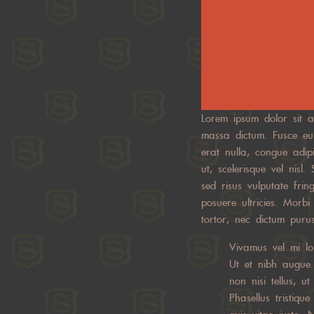
Lorem ipsum dolor sit am
massa dictum. Fusce eu
erat nulla, congue adip
ut, scelerisque vel nisl.
sed risus vulputate fri
posuere ultricies. Morbi
tortor, nec dictum purus
Vivamus vel mi lor
Ut et nibh augue.
non nisi tellus, u
Phasellus tristiqu