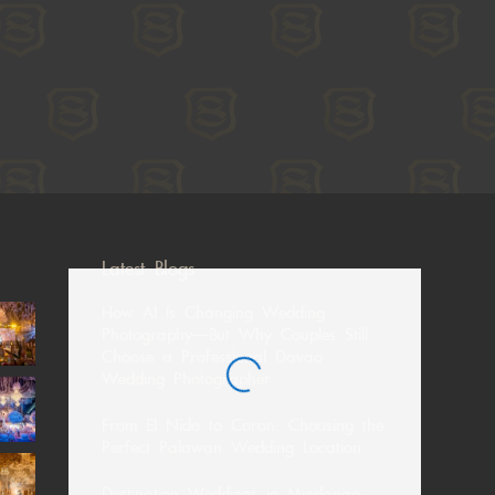
Latest Blogs
How AI Is Changing Wedding
Photography—But Why Couples Still
Choose a Professional Davao
Wedding Photographer
From El Nido to Coron: Choosing the
Perfect Palawan Wedding Location
Destination Weddings in Mindanao: