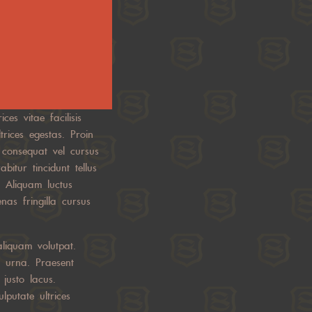
es vitae facilisis
rices egestas. Proin
 consequat vel cursus
bitur tincidunt tellus
. Aliquam luctus
enas fringilla cursus
aliquam volutpat.
a urna. Praesent
 justo lacus.
lputate ultrices